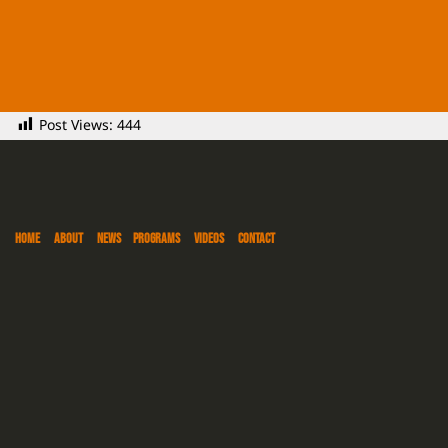
Post Views:
444
HOME
ABOUT
NEWS
PROGRAMS
VIDEOS
CONTACT