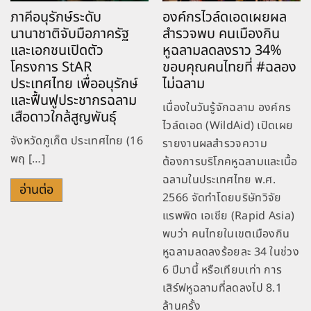
ภาคีอนุรักษ์ระดับ
องค์กรไวล์ดเอดเผยผล
นานาชาติจับมือภาครัฐ
สำรวจพบ คนเมืองกิน
และเอกชนเปิดตัว
หูฉลามลดลงราว 34%
โครงการ StAR
ขอบคุณคนไทยที่ #ฉลอง
ประเทศไทย เพื่ออนุรักษ์
ไม่ฉลาม
และฟื้นฟูประชากรฉลาม
เนื่องในวันรู้จักฉลาม องค์กร
เสือดาวใกล้สูญพันธุ์
ไวล์ดเอด (WildAid) เปิดเผย
จังหวัดภูเก็ต ประเทศไทย (16
รายงานผลสำรวจความ
พฤ […]
ต้องการบริโภคหูฉลามและเนื้อ
ฉลามในประเทศไทย พ.ศ.
อ่านต่อ
2566 จัดทำโดยบริษัทวิจัย
แรพพิด เอเชีย (Rapid Asia)
พบว่า คนไทยในเขตเมืองกิน
หูฉลามลดลงร้อยละ 34 ในช่วง
6 ปีมานี้ หรือเทียบเท่า การ
เสิร์ฟหูฉลามที่ลดลงไป 8.1
ล้านครั้ง