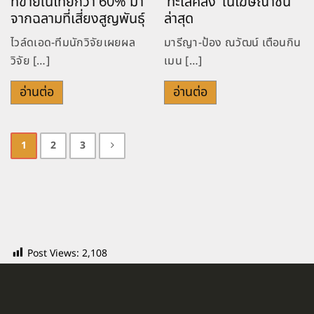
ที่ขายในไทยกว่า 60% มา
‘ทะเลคลั่ง’ ในโฆษณาชิ้น
จากฉลามที่เสี่ยงสูญพันธุ์
ล่าสุด
ไวล์ดเอด-ทีมนักวิจัยเผยผล
มารีญา-ป้อง ณวัฒน์ เตือนกิน
วิจัย […]
เมน […]
อ่านต่อ
อ่านต่อ
1
2
3
Post Views:
2,108