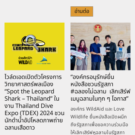
อ่านต่อ
ไวล์ดเอดเปิดตัวโครงการ
“องค์กรอนุรักษ์ยื่น
วิทยาศาสตร์พลเมือง
หนังสือชวนรัฐสภา
“Spot the Leopard
#ฉลองไม่ฉลาม เลิกเสิร์ฟ
Shark – Thailand” ใน
เมนูฉลามในทุก ๆ โอกาส”
งาน Thailand Dive
องค์กร WildAid และ Love
Expo (TDEX) 2024 ชวน
Wildlife ยื่นหนังสือเปิดผนึก
นักดำน้ำอัปโหลดภาพถ่าย
ถึงรัฐสภาเพื่อขอความร่วมมือ
ฉลามเสือดาว
ให้เลิกเสิร์ฟหูฉลามในรัฐสภา