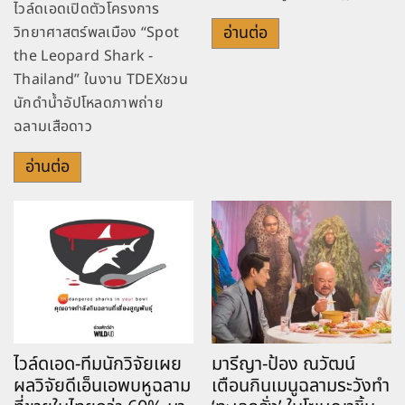
ไวล์ดเอดเปิดตัวโครงการ
อ่านต่อ
วิทยาศาสตร์พลเมือง “Spot
the Leopard Shark -
Thailand” ในงาน TDEXชวน
นักดำน้ำอัปโหลดภาพถ่าย
ฉลามเสือดาว
อ่านต่อ
ไวล์ดเอด-ทีมนักวิจัยเผย
มารีญา-ป้อง ณวัฒน์
ผลวิจัยดีเอ็นเอพบหูฉลาม
เตือนกินเมนูฉลามระวังทำ