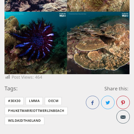
Post Views:
464
Tags:
Share this:
#30X30
LMMA
OECM
PHUKETMARRIOTTMERLINBEACH
Facebook
Twitter
Pintere
WILDAIDTHAILAND