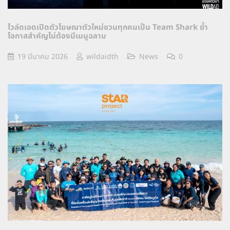
ไวล์ดเอดเปิดตัวโฆษณาตัวใหม่ชวนทุกคนเป็น Team Shark ย้ำ
โอกาสสำคัญไม่ต้องมีเมนูฉลาม
19 มีนาคม 2026
wildaidth
News
0