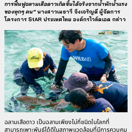
การฟื้นฟูฉลามเสือดาวเกิดขึ้นได้จริงจากน้ำพักน้ำแรง
ของทุกๆ คน”
นางสาวเมธาวี จึงเจริญดี ผู้จัดการ
โครงการ StAR ประเทศไทย องค์กรไวล์ดเอด กล่าว
ฉลามเสือดาว เป็นฉลามเพียงไม่กี่ชนิดในโลกที่
สามารถเพาะพันธุ์ได้ดีในสภาพแวดล้อมที่มีการควบคุม