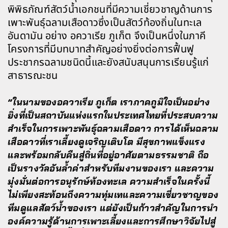
พิพิธภัณฑ์สัตว์น้ำเอกชนที่มีความเชี่ยวชาญด้านการ
เพาะพันธุ์ฉลามเสือดาวซึ่งเป็นสัตว์ท้องถิ่นในทะเล
อันดามัน อย่าง อควาเรีย ภูเก็ต จึงเป็นหนึ่งในภาคี
โครงการที่มีบทบาทสำคัญอย่างยิ่งต่อการฟื้นฟู
ประชากรฉลามชนิดนี้และยังสนับสนุนการเรียนรู้แก่
สาธารณะชน
“ในนามของอควาเรีย ภูเก็ต เราภาคภูมิใจเป็นอย่าง
ยิ่งที่เป็นสถาบันแห่งแรกในประเทศไทยที่ประสบความ
สำเร็จในการเพาะพันธุ์ฉลามเสือดาว การได้เห็นฉลาม
เสือดาวที่เราเลี้ยงดูเจริญเติบโต มีสุขภาพแข็งแรง
และพร้อมกลับคืนสู่ถิ่นที่อยู่อาศัยตามธรรมชาติ ถือ
เป็นรางวัลอันล้ำค่าสำหรับทีมงานของเรา และความ
มุ่งมั่นต่อการอนุรักษ์ท้องทะเล ความสำเร็จในครั้งนี้
ไม่เพียงสะท้อนถึงความทุ่มเทและความเชี่ยวชาญของ
ทีมดูแลสัตว์น้ำของเรา แต่ยังเป็นก้าวสำคัญในการนำ
องค์ความรู้ด้านการเพาะเลี้ยงและการศึกษาวิจัยไปสู่