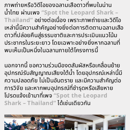
ภาพถ่ายหรือวิดีโอของฉลามเสือดาวที่พบในน่าน
น้ำไทย ผ่านเพจ
“Spot the Leopard Shark –
Thailand”
อย่างต่อเนื่อง เพราะภาพถ่ายและวิดีโอ
เหล่านี้มีความสำคัญอย่างยิ่งต่อการติดตามฉลามเสือ
ดาวที่ปล่อยคืนสู่ธรรมชาติและการประเมินแนวโน้ม
ประชากรในระยะยาว โดยเฉพาะอย่างยิ่งหากฉลามที่
พบเห็นเป็นหนึ่งในฉลามภายใต้โครงการนี้
นอกจากนี้ ขอความร่วมมืองดสัมผัสหรือเคลื่อนย้าย
อุปกรณ์รับสัญญาณเสียงใต้น้ำ โดยอุปกรณ์เหล่านี้มี
ความปลอดภัย ไม่เป็นอันตราย และมีความสำคัญต่อ
การวิจัย และหากพบอุปกรณ์ที่ชำรุดหรือเสียหาย
โปรดแจ้งเข้ามาที่เพจ
“Spot the Leopard
Shark – Thailand”
ได้เช่นเดียวกัน