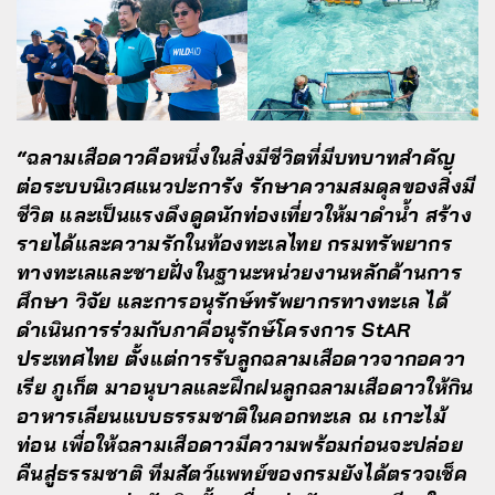
“ฉลามเสือดาวคือหนึ่งในสิ่งมีชีวิตที่มีบทบาทสำคัญ
ต่อระบบนิเวศแนวปะการัง รักษาความสมดุลของสิ่งมี
ชีวิต และเป็นแรงดึงดูดนักท่องเที่ยวให้มาดำน้ำ สร้าง
รายได้และความรักในท้องทะเลไทย กรมทรัพยากร
ทางทะเลและชายฝั่งในฐานะหน่วยงานหลักด้านการ
ศึกษา วิจัย และการอนุรักษ์ทรัพยากรทางทะเล ได้
ดำเนินการร่วมกับภาคีอนุรักษ์โครงการ StAR
ประเทศไทย ตั้งแต่การรับลูกฉลามเสือดาวจากอควา
เรีย ภูเก็ต มาอนุบาลและฝึกฝนลูกฉลามเสือดาวให้กิน
อาหารเลียนแบบธรรมชาติในคอกทะเล ณ เกาะไม้
ท่อน เพื่อให้ฉลามเสือดาวมีความพร้อมก่อนจะปล่อย
คืนสู่ธรรมชาติ ทีมสัตว์แพทย์ของกรมยังได้ตรวจเช็ค