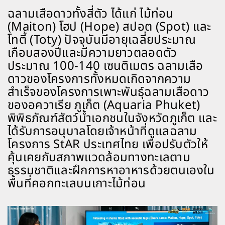
ฉลามเสือดาวทั้งสี่ตัว ได้แก่ ไม้ท่อน
(Maiton) โฮป (Hope) สปอต (Spot) และ
โทตี้ (Toty) ปัจจุบันมีอายุเฉลี่ยประมาณ
เกือบสองปีและมีความยาวตลอดตัว
ประมาณ 100-140 เซนติเมตร ฉลามเสือ
ดาวของโครงการทั้งหมดเกิดจากความ
สำเร็จของโครงการเพาะพันธุ์ฉลามเสือดาว
ของอควาเรีย ภูเก็ต (Aquaria Phuket)
พิพิธภัณฑ์สัตว์น้ำเอกชนในจังหวัดภูเก็ต และ
ได้รับการอนุบาลโดยเจ้าหน้าที่ดูแลฉลาม
โครงการ StAR ประเทศไทย เพื่อปรับตัวให้
คุ้นเคยกับสภาพแวดล้อมทางทะเลตาม
ธรรมชาติและฝึกการหาอาหารด้วยตนเองใน
พื้นที่คอกทะเลบนเกาะไม้ท่อน