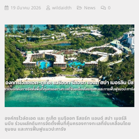
19 มีนาคม 2026
wildaidth
News
0
องค์กรไวล์ดเอด และ ภูเก็ต แมริออท รีสอร์ท แอนด์ สปา เมอร์ลิ
นบีช ร่วมผลักดันการจัดตั้งพื้นที่คุ้มครองทางทะเลที่ขับเคลื่อนโดย
ชุมชน และการฟื้นฟูแนวปะการัง