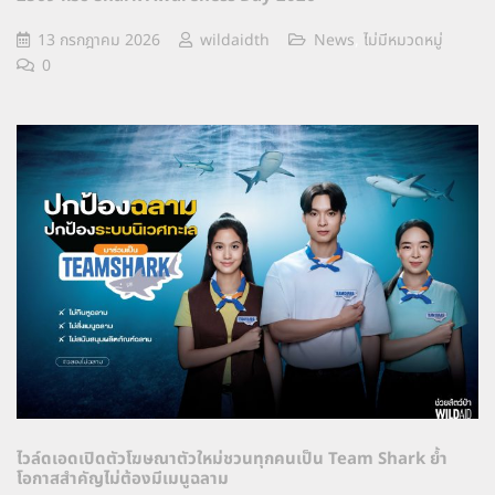
13 กรกฎาคม 2026
wildaidth
News
,
ไม่มีหมวดหมู่
0
ไวล์ดเอดเปิดตัวโฆษณาตัวใหม่ชวนทุกคนเป็น Team Shark ย้ำ
โอกาสสำคัญไม่ต้องมีเมนูฉลาม