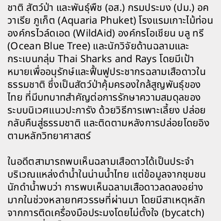
ชาติ สัตว์ป่า และพันธุ์พืช (อส.) กรมประมง (ปม.) อค
วาเรีย ภูเก็ต (Aquaria Phuket) โรงแรมเกาะไม้ท่อน
องค์กรไวล์ดเอด (WildAid) องค์กรโอเชียน บลู ทรี
(Ocean Blue Tree) และนักวิจัยด้านฉลามและ
กระเบนกลุ่ม Thai Sharks and Rays โดยมีเป้า
หมายเพื่ออนุรักษ์และฟื้นฟูประชากรฉลามเสือดาวใน
ธรรมชาติ ซึ่งเป็นสัตว์ป่าคุ้มครองใกล้สูญพันธุ์ของ
ไทย ที่มีบทบาทสำคัญต่อการรักษาความสมดุลของ
ระบบนิเวศแนวปะการัง ด้วยวิธีการเพาะเลี้ยง ปล่อย
กลับคืนสู่ธรรมชาติ และติดตามหลังการปล่อยโดยอิง
ตามหลักวิทยาศาสตร์
ในอดีตสามารถพบเห็นฉลามเสือดาวได้เป็นประจำ
บริเวณแหล่งดำน้ำในน่านน้ำไทย แต่ข้อมูลจากชุมชน
นักดำน้ำพบว่า การพบเห็นฉลามเสือดาวลดลงอย่าง
มากในช่วงหลายทศวรรษที่ผ่านมา โดยมีสาเหตุหลัก
จากการติดเครื่องมือประมงโดยไม่ตั้งใจ (bycatch)