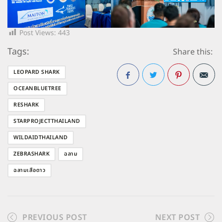
Post Views:
443
Tags:
Share this:
LEOPARD SHARK
OCEANBLUETREE
Facebook
Twitter
Pinterest
RESHARK
STARPROJECTTHAILAND
WILDAIDTHAILAND
ZEBRASHARK
ฉลาม
ฉลามเสือดาว
PREVIOUS POST
NEXT POST