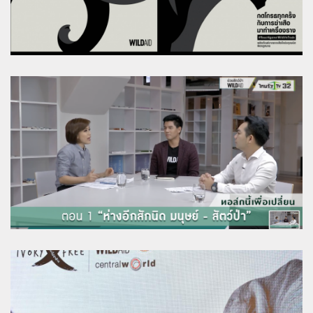
ไวล์ดเอด-ไทยรัฐทีวี เปิดตัว ‘ทอล์กนี้เพื่อ
เปลี่ยน’ ทบทวนระยะห่างมนุษย์-สัตว์ป่าจากโค
วิด-19
ใหม่ ดาวิกา ร้องเพลงช้าง ชวนคนไทย #ไม่เอา