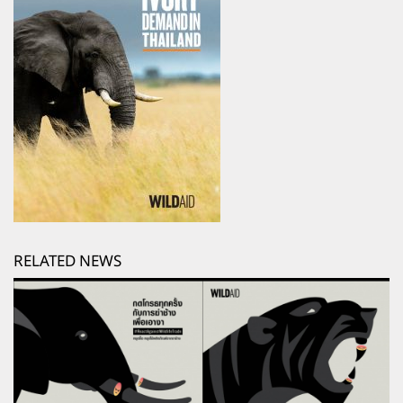
RELATED NEWS
ไวล์ดเอด ชวนทุกคนหยุดยั้งการค้าสัตว์ป่าผิด
กฎหมาย ออนไลน์-ปฏิเสธการบริโภคเมนูฉลาม