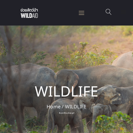
WILDLIFE
Home
/
WILDLIFE