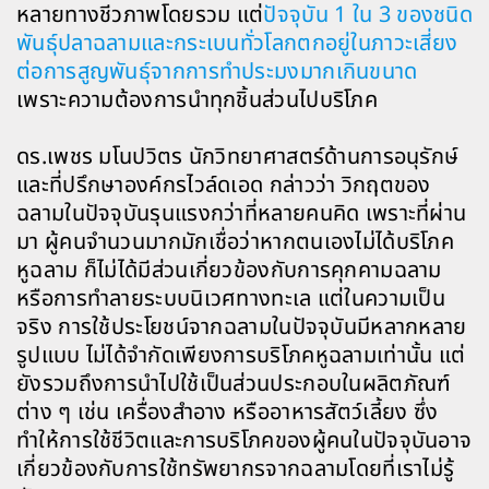
หลายทางชีวภาพโดยรวม แต่
ปัจจุบัน 1 ใน 3 ของชนิด
พันธุ์ปลาฉลามและกระเบนทั่วโลกตกอยู่ในภาวะเสี่ยง
ต่อการสูญพันธุ์จากการทำประมงมากเกินขนาด
เพราะความต้องการนำทุกชิ้นส่วนไปบริโภค
ดร.เพชร มโนปวิตร นักวิทยาศาสตร์ด้านการอนุรักษ์
และที่ปรึกษาองค์กรไวล์ดเอด กล่าวว่า วิกฤตของ
ฉลามในปัจจุบันรุนแรงกว่าที่หลายคนคิด เพราะที่ผ่าน
มา ผู้คนจำนวนมากมักเชื่อว่าหากตนเองไม่ได้บริโภค
หูฉลาม ก็ไม่ได้มีส่วนเกี่ยวข้องกับการคุกคามฉลาม
หรือการทำลายระบบนิเวศทางทะเล แต่ในความเป็น
จริง การใช้ประโยชน์จากฉลามในปัจจุบันมีหลากหลาย
รูปแบบ ไม่ได้จำกัดเพียงการบริโภคหูฉลามเท่านั้น แต่
ยังรวมถึงการนำไปใช้เป็นส่วนประกอบในผลิตภัณฑ์
ต่าง ๆ เช่น เครื่องสำอาง หรืออาหารสัตว์เลี้ยง ซึ่ง
ทำให้การใช้ชีวิตและการบริโภคของผู้คนในปัจจุบันอาจ
เกี่ยวข้องกับการใช้ทรัพยากรจากฉลามโดยที่เราไม่รู้