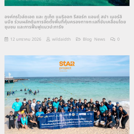
องค์กรไวล์ดเอด และ ภูเก็ต แมริออท รีสอร์ท แอนด์ สปา เมอร์ลิ
นบีช ร่วมผลักดันการจัดตั้งพื้นที่คุ้มครองทางทะเลที่ขับเคลื่อนโดย
ชุมชน และการฟื้นฟูแนวปะการัง
12 มกราคม 2026
wildaidth
Blog
,
News
0