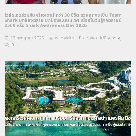
ไวล์ดเอดร่วมกับครีเอเตอร์ กว่า 30 ชีวิต ชวนทุกคนเป็น Team
Shark ปกป้องฉลาม ปกป้องระบบนิเวศ เนื่องในวันรู้จักฉลามปี
2569 หรือ Shark Awareness Day 2026
13 กรกฎาคม 2026
wildaidth
News
,
ไม่มีหมวดหมู่
0