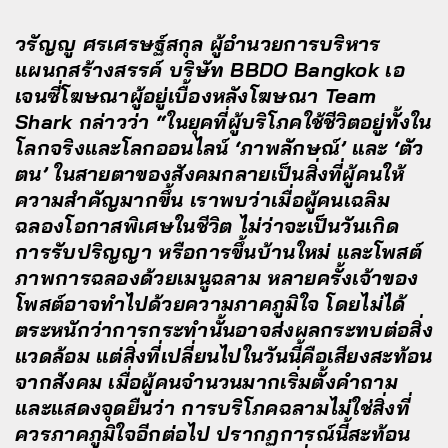
วรัญญู ศรเศรษฐ์สกุล ผู้อำนวยการบริหาร
แผนกสร้างสรรค์ บริษัท BBDO Bangkok เอ
เจนซี่โฆษณาผู้อยู่เบื้องหลังโฆษณา Team
Shark กล่าวว่า “ในยุคที่ผู้บริโภคใช้ชีวิตอยู่ทั้งใน
โลกจริงและโลกออนไลน์ ‘ภาพลักษณ์’ และ ‘ตัว
ตน’ ในสายตาของสังคมกลายเป็นสิ่งที่ผู้คนให้
ความสำคัญมากขึ้น เราพบว่าเมื่อผู้คนเฉลิม
ฉลองโอกาสพิเศษในชีวิต ไม่ว่าจะเป็นวันเกิด
การรับปริญญา หรือการขึ้นบ้านใหม่ และโพสต์
ภาพการฉลองด้วยเมนูฉลาม หลายครั้งเจ้าของ
โพสต์อาจทำไปด้วยความภาคภูมิใจ โดยไม่ได้
ตระหนักว่าการกระทำนั้นอาจส่งผลกระทบต่อสิ่ง
แวดล้อม แต่สิ่งที่เปลี่ยนไปในวันนี้คือเสียงสะท้อน
จากสังคม เมื่อผู้คนจำนวนมากเริ่มตั้งคำถาม
และแสดงจุดยืนว่า การบริโภคฉลามไม่ใช่สิ่งที่
ควรภาคภูมิใจอีกต่อไป ปรากฏการณ์นี้สะท้อน