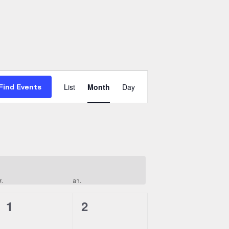
Event
Views
List
Month
Day
Find Events
Navigation
ส.
วันเสาร์
อา.
วันอาทิตย์
0
0
1
2
events,
events,