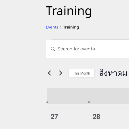
Training
Events
Training
Events
Events
Enter
Search
Keyword.
and
Search
Views
for
สิงหาคม
This Month
Navigation
Events
Select
by
date.
Keyword.
Calendar
จ.
วันจันทร์
อ.
วันอังคาร
of
0
0
27
28
Events
events,
events,