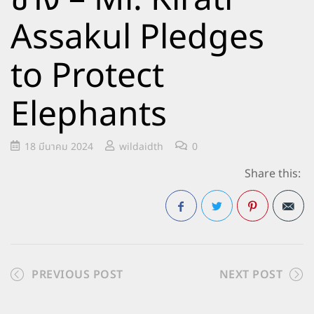
Assakul Pledges
to Protect
Elephants
18 มีนาคม 2024
wildaidth
0
Share this:
Facebook
Twitter
Pinterest
PREVIOUS POST
NEXT POST