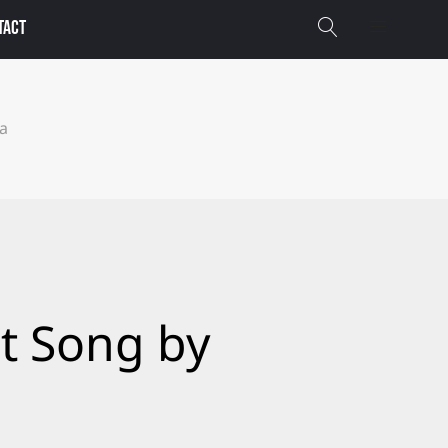
TACT
ka
nt Song by