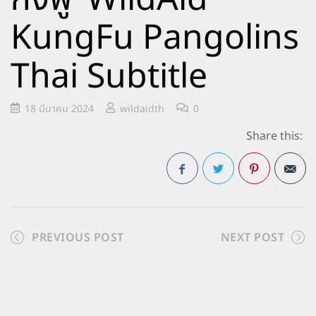
KungFu Pangolins
Thai Subtitle
18 มีนาคม 2024
wildaidth
0
Share this:
Facebook
Twitter
Pinterest
PREVIOUS POST
NEXT POST