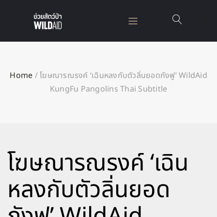
Home
/
โฆษณารณรงค์ ‘เฉินหลงกับตัวลิ่นยอดกังฟู’ WildAid
KungFu Pangolins Thai Subtitle
โฆษณารณรงค์ ‘เฉิน
หลงกับตัวลิ่นยอด
กังฟู’ WildAid