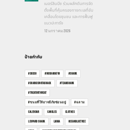
เมอร์ลินบีช ร่วมผลักดันการจัด
ตั้งพื้นที่คุ้มครองทางทะเลที่ขับ
เคลื่อนโดยชุมชน และการฟื้นฟู
แนวปะการัง
12 มกราคม 2026
ป้ายกำกับ
#30X30
#NOSHARKFIN
#SHARK
#SHARKISNOTASNACK
#TEAMSHARK
#TREATORTHREAT
#ขนมที่ให้อาจมีภัยซ่อนอยู่
#ฉลาม
CALENDAR
CANDLES
CLOTHES
LEOPARD SHARK
LMMA
OCEANBLUETREE