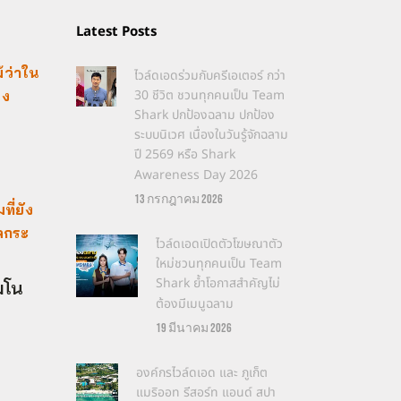
Latest Posts
้ว่าใน
ไวล์ดเอดร่วมกับครีเอเตอร์ กว่า
30 ชีวิต ชวนทุกคนเป็น Team
ึง
Shark ปกป้องฉลาม ปกป้อง
ระบบนิเวศ เนื่องในวันรู้จักฉลาม
ปี 2569 หรือ Shark
Awareness Day 2026
13 กรกฎาคม 2026
ี่ยัง
ลกระ
ไวล์ดเอดเปิดตัวโฆษณาตัว
ใหม่ชวนทุกคนเป็น Team
Shark ย้ำโอกาสสำคัญไม่
มโน
ต้องมีเมนูฉลาม
19 มีนาคม 2026
องค์กรไวล์ดเอด และ ภูเก็ต
แมริออท รีสอร์ท แอนด์ สปา