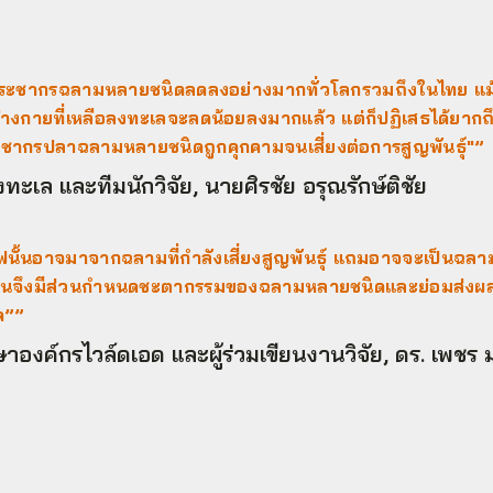
ว่าประชากรฉลามหลายชนิดลดลงอย่างมากทั่วโลกรวมถึงในไทย แม
ร่างกายที่เหลือลงทะเลจะลดน้อยลงมากแล้ว แต่ก็ปฏิเสธได้ยากถ
ชากรปลาฉลามหลายชนิดถูกคุกคามจนเสี่ยงต่อการสูญพันธุ์"”
เล และทีมนักวิจัย, นายศิรชัย อรุณรักษ์ติชัย
์ฟนั้นอาจมาจากฉลามที่กําลังเสี่ยงสูญพันธุ์ แถมอาจจะเป็นฉลามท
ทุกคนจึงมีส่วนกําหนดชะตากรรมของฉลามหลายชนิดและย่อมส่งผ
ด””
ษาองค์กรไวล์ดเอด และผู้ร่วมเขียนงานวิจัย, ดร. เพชร 