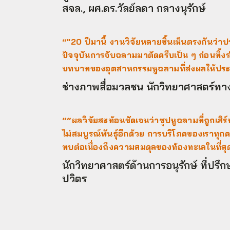
สจล., ผศ.ดร.วัลย์ลดา กลางนุรักษ์
“"20 ปีมานี้ งานวิจัยหลายชิ้นเห็นตรงกัน
ปัจจุบันการจับฉลามมาตัดครีบเป็น ๆ ก่อนทิ้ง
บทบาทของอุตสาหกรรมหูฉลามที่ส่งผลให้ประ
ช่างภาพสื่อมวลชน นักวิทยาศาสตร์ทางทะ
““ผลวิจัยสะท้อนชัดเจนว่าซุปหูฉลามที่ถูกเสิร
ไม่สมบูรณ์พันธุ์อีกด้วย การบริโภคของเรา
ทบต่อเนื่องถึงความสมดุลของท้องทะเลในที่สุ
นักวิทยาศาสตร์ด้านการอนุรักษ์ ที่ปรึก
ปวิตร