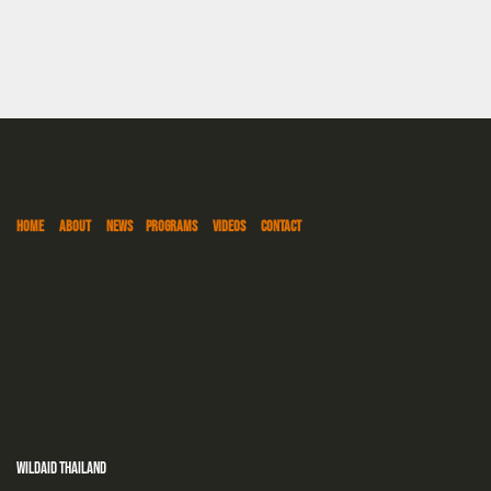
HOME
ABOUT
NEWS
PROGRAMS
VIDEOS
CONTACT
WildAid Thailand