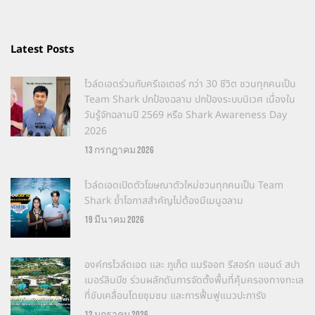
Latest Posts
ไวล์ดเอดร่วมกับครีเอเตอร์ กว่า 30 ชีวิต ชวนทุกคนเป็น
Team Shark ปกป้องฉลาม ปกป้องระบบนิเวศ เนื่องใน
วันรู้จักฉลามปี 2569 หรือ Shark Awareness Day
2026
13 กรกฎาคม 2026
ไวล์ดเอดเปิดตัวโฆษณาตัวใหม่ชวนทุกคนเป็น Team
Shark ย้ำโอกาสสำคัญไม่ต้องมีเมนูฉลาม
19 มีนาคม 2026
องค์กรไวล์ดเอด และ ภูเก็ต แมริออท รีสอร์ท แอนด์ สปา
เมอร์ลินบีช ร่วมผลักดันการจัดตั้งพื้นที่คุ้มครองทางทะเล
ที่ขับเคลื่อนโดยชุมชน และการฟื้นฟูแนวปะการัง
12 มกราคม 2026