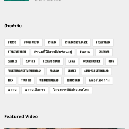
ป้ายกำกับ
#30X30
#NOSHARKFIN
#SHARK
#SHARKISNOTASNACK
#TEAMSHARK
#TREATORTHREAT
#ขนมที่ให้อาจมีภัยซ่อนอยู่
#ฉลาม
CALENDAR
CANDLES
CLOTHES
LEOPARD SHARK
LMMA
OCEANBLUETREE
OECM
PHUKETMARRIOTTMERLINBEACH
RESHARK
SHARKS
STARPROJECTTHAILAND
TDEX
TRAINING
WILDAIDTHAILAND
ZEBRASHARK
ฉลองไม่ฉลาม
ฉลาม
ฉลามเสือดาว
โครงการSTARประเทศไทย
Featured Video