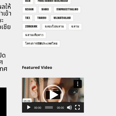
OECM
PHUKETMARRIOTTMERLINBEACH
ผลให้
RESHARK
SHARKS
STARPROJECTTHAILAND
ำเข้า
ละ
TDEX
TRAINING
WILDAIDTHAILAND
เชีย
ZEBRASHARK
ฉลองไม่ฉลาม
ฉลาม
ฉลามเสือดาว
โครงการSTARประเทศไทย
ปิด
ทศ
เทศ
Featured Video
ตัว
เล่น
ไฟล์
วิดีโอ
00:00
00:00