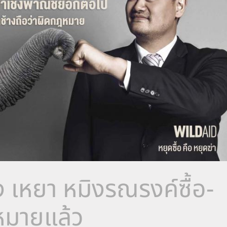
 เหยา หมิงรณรงค์ซื้อ-
หมายแล้ว