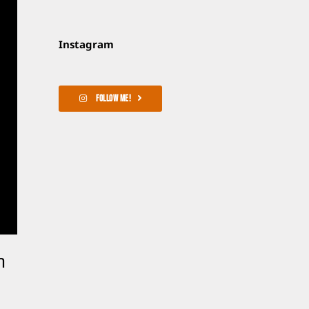
Instagram
FOLLOW ME!
า