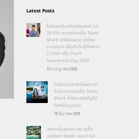
Latest Posts
ไวล์ดเอดร่วมกับครีเอเตอร์ กว่า
30 ชีวิต ชวนทุกคนเป็น Team
Shark ปกป้องฉลาม ปกป้อง
ระบบนิเวศ เนื่องในวันรู้จักฉลาม
ปี 2569 หรือ Shark
Awareness Day 2026
13 กรกฎาคม 2026
ไวล์ดเอดเปิดตัวโฆษณาตัว
ใหม่ชวนทุกคนเป็น Team
Shark ย้ำโอกาสสำคัญไม่
ต้องมีเมนูฉลาม
19 มีนาคม 2026
องค์กรไวล์ดเอด และ ภูเก็ต
แมริออท รีสอร์ท แอนด์ สปา