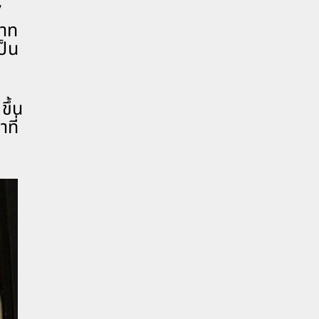
”
บาท
ป็น
ึ้น
ที่