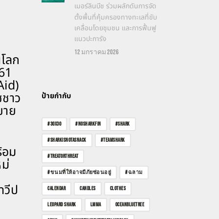
เมอร์ลินบีช ร่วมผลักดันการจัด
ตั้งพื้นที่คุ้มครองทางทะเลที่ขับ
เคลื่อนโดยชุมชน และการฟื้นฟู
แนวปะการัง
12 มกราคม 2026
นโลก
561
Aid)
ชชาว
ป้ายกำกับ
-ขาย
#30X30
#NOSHARKFIN
#SHARK
#SHARKISNOTASNACK
#TEAMSHARK
ร้อม
#TREATORTHREAT
ม่
#ขนมที่ให้อาจมีภัยซ่อนอยู่
#ฉลาม
ทวีป
CALENDAR
CANDLES
CLOTHES
LEOPARD SHARK
LMMA
OCEANBLUETREE