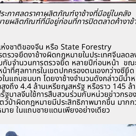
ะกาศลดราคาผลิตภัณฑ์งาช้างที่มีอยู่ในคลัง
ายผลิตภัณฑ์ที่มีอยู่ก่อนที่การปิดตลาดค้างาช้
แห่งชาติของจีน หรือ State Forestry
รตรวจยึดงาช้างผิดกฎหมายในประเทศจีนลดล
ียบกับจำนวนการตรวจยึด หลายปีก่อนหน้า ขณะท
้าหน้าที่ศุลกากรในเขตปกครองตนเองกว่างซียึด
ึ่งในแถบชนบท โดยงาช้างจำนวนดังกล่าวมีน้ำห
าสูงถึง 4.4 ล้านเหรียญสหรัฐ หรือราว 145 ล้
ว่ารัฐบาลจีนใช้การสืบสวนร่วมกับหน่วยข่าวกรอ
าสัตว์ป่าผิดกฎหมายมีประสิทธิภาพมากขึ้น มากกว
ฎหมาย ในแถบชายแดนเพียงอย่างเดียว