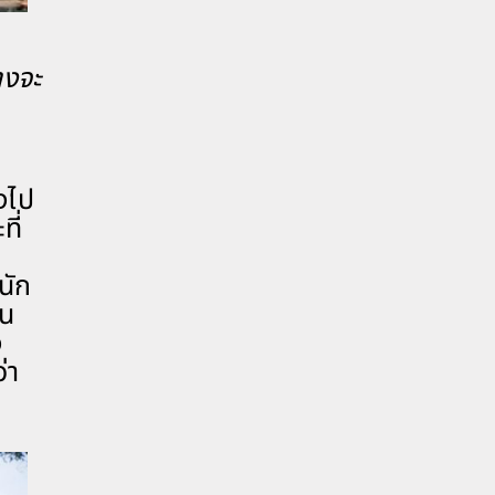
างจะ
งไป
ี่
นัก
าน
ง
่า