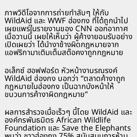
ภาพวิดีโอจากการถ่ายทำลับๆ ให้กับ
WildAid และ WWF ฮ่องกง ที่ได้ถูกนำไป
เผยแพร่ในรายงานของ CNN ออกอากาศ
เมื่อวานนี้ เผยให้เห็นว่า ผู้ค้างายอมรับอย่าง
เปิดเผยว่า ได้นำงาช้างผิดกฎหมายจาก
แอฟริกามาเติมเต็มสต๊อคงาถูกกฎหมาย
อเล็กซ์ ฮอฟฟอร์ด หัวหน้างานรณรงค์
WildAid ฮ่องกง บอกว่า “ตลาดค้างาถูก
กฎหมายในฮ่องกง เป็นฉากบังหน้าให้
ขบวนการค้างาผิดกฎหมาย”
ผลการสำรวจเมื่อเร็วๆ นี้โดย WildAid และ
องค์กรพันธมิตร African Wildlife
Foundation และ Save the Elephants
พบว่า ชาวฮ่องกง 75% สนับสนุนการห้าม