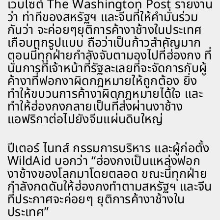
เวบไซต์ The Washington Post รายงาน
ว่า ท่าทีของสหรัฐฯ และจีนที่ให้คำมั่นร่วม
กันว่า จะค่อยๆยุติการค้างาช้างในประเทศ
เกือบทุกรูปแบบ ถือว่าเป็นก้าวสำคัญมาก
ตอนนี้ทุกฝ่ายกำลังจับตามองไปที่ฮ่องกง ที่
นั่นการที่เจ้าหน้าที่รัฐละเลยที่จะจัดการกับผู้
ค้างาที่ฟอกงาผิดกฎหมายให้ถูกต้อง ยิ่ง
ทำให้ขบวนการค้างาผิดกฎหมายได้ใจ และ
ทำให้ฮ่องกงกลายเป็นที่ส่งผ่านงาช้าง
แอฟริกาต่อไปยังจีนแผ่นดินใหญ่
ปีเตอร์ ไนทส์ กรรมการบริหาร และผู้ก่อตั้ง
WildAid บอกว่า “ฮ่องกงเป็นแหล่งฟอก
งาช้างของโลกมาโดยตลอด ขณะนี้ทุกฝ่าย
กำลังกดดันให้ฮ่องกงทำตามสหรัฐฯ และจีน
ที่ประกาศจะค่อยๆ ยุติการค้างาช้างใน
ประเทศ”