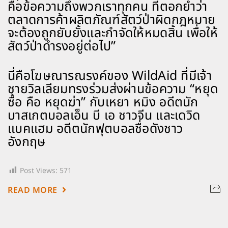
คือข้อความถึงพวกเราทุกคน ที่ตอกย้ำว่า
ตลาดการค้าผลิตภัณฑ์สัตว์ป่าผิดกฎหมาย
จะต้องถูกยับยั้งและกำจัดให้หมดสิ้น เพื่อให้
สัตว์ป่าดำรงอยู่ต่อไป”
นี่คือโฆษณารณรงค์ของ WildAid ที่มีเจ้า
ชายวิลเลียมทรงร่วมส่งผ่านข้อความ “หยุด
ซื้อ คือ หยุดฆ่า” กับเหยา หมิง อดีตนัก
บาสเกตบอลเอ็น บี เอ ชาวจีน และเดวิด
แบคแฮม อดีตนักฟุตบอลชื่อดังชาว
อังกฤษ
Post Views:
571
READ MORE