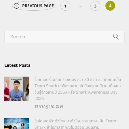
Page
PREVIOUS PAGE
Page
…
Page
4
1
3
Latest Posts
ไวล์ดเอดร่วมกับครีเอเตอร์ กว่า 30 ชีวิต ชวนทุกคนเป็น
Team Shark ปกป้องฉลาม ปกป้องระบบนิเวศ เนื่องใน
วันรู้จักฉลามปี 2569 หรือ Shark Awareness Day
2026
13 กรกฎาคม 2026
ไวล์ดเอดเปิดตัวโฆษณาตัวใหม่ชวนทุกคนเป็น Team
Shark ย้ำโอกาสสำคัญไม่ต้องมีเมนูฉลาม