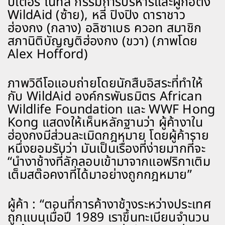
ปีเตอร์ ไนทส์ กรรมการบริหารและผู้ก่อตั้ง
WildAid (ซ้าย), หลี่ ปิงปิง ดาราชาว
ฮ่องกง (กลาง) อลิซาเบธ ควอท สมาชิก
สภานิติบัญญติฮ่องกง (ขวา) (ภาพโดย
Alex Hofford)
ภาพวิดีโอแอบถ่ายโดยนักสืบอิสระที่ทำให้
กับ WildAid องค์กรพันธมิตร African
Wildlife Foundation และ WWF Hong
Kong แสดงให้เห็นหลักฐานว่า ผู้ค้างาใน
ฮ่องกงมีส่วนละเมิดกฎหมาย โดยผู้ค้าราย
หนึ่งยอมรับว่า มันเป็นเรื่องที่ง่ายมากที่จะ
“นำงาช้างที่ลักลอบเข้ามาจากแอฟริกาเติม
เต็มสต๊อคงาที่ได้มาอย่างถูกกฎหมาย”
ผู้ค้า : “ตอนที่การค้างาช้างระหว่างประเทศ
ถูกแบนเมื่อปี 1989 เราขึ้นทะเบียนจำนวน