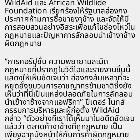
WildAid และ African Wildlide
Foundation เรียกร้องให้รัฐบาลฮ่องกง
ประกาศห้ามการซื้อขายงาช้าง และจัดให้มี
การสอบสวนอย่างอิสระเพื่อแก้ไขช่องโหว่ใน
กฎหมายและปัญหาการลักลอบนำเข้างาช้าง
ผิดกฎหมาย
“การคอรัปชั่น ความพยายามละมิด
กฎหมายที่ปรากฎในวิดีโอและรายงานชิ้นนี้
แสดงให้เห็นชัดเจนว่า ฮ่องกงล้มเหลวที่จะ
หยุดยั้งขบวนการอาชญากรข้ามชาติซึ่งยัง
เห็นว่าที่นี่เป็นแหล่งปลอดภัยในการลักลอบ
นำเข้างาช้างจากแอฟริกา” ปีเตอร์ ไนทส์
กรรมการบริหารและผู้ก่อตั้ง WildAid
กล่าว “ตัวอย่างที่เราได้เห็นมาในอดีตชัดเจน
แล้วว่า ตลาดค้างาช้างที่ถูกฎหมาย เป็น
เพียงฉากบังหน้าให้กับการค้าผิดกฎหมาย