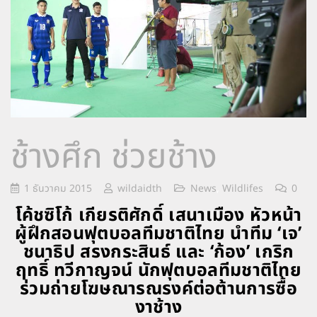
ช้างศึก ช่วยช้าง
1 ธันวาคม 2015
wildaidth
News
,
Wildlifes
0
โค้ชซิโก้ เกียรติศักดิ์ เสนาเมือง หัวหน้า
ผู้ฝึกสอนฟุตบอลทีมชาติไทย นำทีม ‘เจ’
ชนาธิป สรงกระสินธ์ และ ‘ก้อง’ เกริก
ฤทธิ์ ทวีกาญจน์ นักฟุตบอลทีมชาติไทย
ร่วมถ่ายโฆษณารณรงค์ต่อต้านการซื้อ
งาช้าง