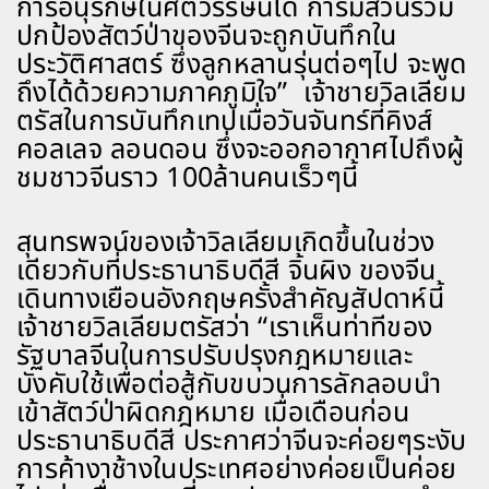
การอนุรักษ์ในศตวรรษนี้ได้ การมีส่วนร่วม
ปกป้องสัตว์ป่าของจีนจะถูกบันทึกใน
ประวัติศาสตร์ ซึ่งลูกหลานรุ่นต่อๆไป จะพูด
ถึงได้ด้วยความภาคภูมิใจ” เจ้าชายวิลเลียม
ตรัสในการบันทึกเทปเมื่อวันจันทร์ที่คิงส์
คอลเลจ ลอนดอน ซึ่งจะออกอากาศไปถึงผู้
ชมชาวจีนราว 100ล้านคนเร็วๆนี้
สุนทรพจน์ของเจ้าวิลเลียมเกิดขึ้นในช่วง
เดียวกับที่ประธานาธิบดีสี จิ้นผิง ของจีน
เดินทางเยือนอังกฤษครั้งสำคัญสัปดาห์นี้
เจ้าชายวิลเลียมตรัสว่า “เราเห็นท่าทีของ
รัฐบาลจีนในการปรับปรุงกฎหมายและ
บังคับใช้เพื่อต่อสู้กับขบวนการลักลอบนำ
เข้าสัตว์ป่าผิดกฎหมาย เมื่อเดือนก่อน
ประธานาธิบดีสี ประกาศว่าจีนจะค่อยๆระงับ
การค้างาช้างในประเทศอย่างค่อยเป็นค่อย