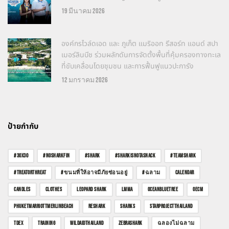
19 มีนาคม 2026
องค์กรไวล์ดเอด และ ภูเก็ต แมริออท รีสอร์ท แอนด์ สปา
เมอร์ลินบีช ร่วมผลักดันการจัดตั้งพื้นที่คุ้มครองทางทะเล
ที่ขับเคลื่อนโดยชุมชน และการฟื้นฟูแนวปะการัง
12 มกราคม 2026
ป้ายกำกับ
#30X30
#NOSHARKFIN
#SHARK
#SHARKISNOTASNACK
#TEAMSHARK
#TREATORTHREAT
#ขนมที่ให้อาจมีภัยซ่อนอยู่
#ฉลาม
CALENDAR
CANDLES
CLOTHES
LEOPARD SHARK
LMMA
OCEANBLUETREE
OECM
PHUKETMARRIOTTMERLINBEACH
RESHARK
SHARKS
STARPROJECTTHAILAND
TDEX
TRAINING
WILDAIDTHAILAND
ZEBRASHARK
ฉลองไม่ฉลาม