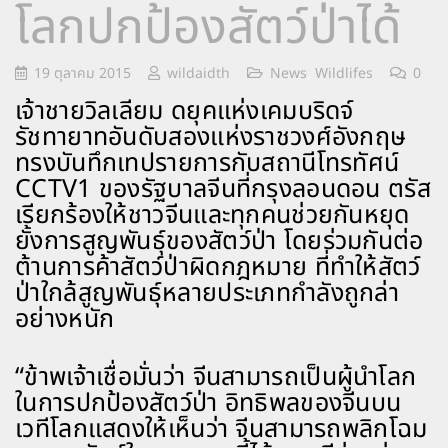
โลกปกป้องสัตว์ป่าได้
19 ตุลาคม 2015
wildaidth
News
,
Wildlifes
0
เจ้าชายวิลเลียม ดยุคแห่งเคมบริดจ์
รัชทายาทอันดับสองแห่งราชวงศ์อังกฤษ
ทรงบันทึกเทปรายการกับสถานีโทรทัศน์
CCTV1 ของรัฐบาลจีนที่กรุงลอนดอน ตรัส
เรียกร้องให้ชาวจีนและทุกคนช่วยกันหยุด
ยั้งการสูญพันธุ์ของสัตว์ป่า โดยร่วมกันต่อ
ต้านการค้าสัตว์ป่าผิดกฎหมาย ที่ทำให้สัตว์
ป่าใกล้สูญพันธุ์หลายประเภทกำลังถูกล่า
อย่างหนัก
“ข้าพเจ้าเชื่อมั่นว่า จีนสามารถเป็นผู้นำโลก
ในการปกป้องสัตว์ป่า อิทธิพลของจีนบน
เวทีโลกแสดงให้เห็นว่า จีนสามารถพลิกโฉม