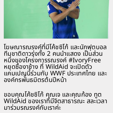
โฆษณารณรงค์ที่มีโค้ชซิโก้ และนักฟุตบอล
ทีมชาติดาวรุ่งทั้ง 2 คนนำแสดง เป็นส่วน
หนึ่งของโครงการรณรงค์ #IvoryFree
หยุดซื้องาช้าง ที่ WildAid จะเปิดตัว
แคมเปญนี้ร่วมกับ WWF ประเทศไทย และ
องค์กรพันธมิตรต้นปีหน้า
ขอบคุณโค้ชซิโก้ คุณเจ และคุณก้อง ทูต
WildAid ของเราที่มีจิตสาธารณะ สละเวลา
มาร่วมรณรงค์กับเราค่ะ